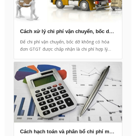
Cách xử lý chi phí vận chuyển, bốc dỡ không có hóa đơn GTGT
Để chi phí vận chuyển, bốc dỡ không có hóa
đơn GTGT được chấp nhận là chi phí hợp lý
của doanh nghiệp, các bạn có thể làm theo
hướng dẫn sau của các kế toán trưởng tại
trung tâm hỗ trợ nghiệp vụ kế toán Bee
Accounting phối hợp cùng eHoaDon Online.
Cách hạch toán và phân bổ chi phí mua hàng (Chi phí vận chuyển, bốc dỡ…)