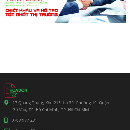
17 Quang Trung, Khu 213, Lô 59, Phường 10, Quận
Gò Vấp, TP. Hồ Chí Minh, TP. Hồ Chí Minh
0768 977 281