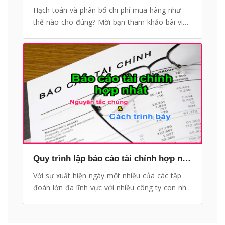
Hạch toán và phân bổ chi phí mua hàng như
thế nào cho đúng? Mời bạn tham khảo bài viết
hướng dẫn sau của các kế toán trưởng tại
trung tâm hỗ trợ nghiệp vụ kế toán Bee
Accounting phối hợp cùng eHoaDon Online
Quy trình lập báo cáo tài chính hợp nhất và các nguyên tắc chung cần nắm
Với sự xuất hiện ngày một nhiều của các tập
đoàn lớn đa lĩnh vực với nhiều công ty con như
hiện nay thì Báo cáo tài chính hợp nhất cũng
đóng một vai trò ngày càng quan trọng hơn.
Bài viết này nhằm giúp quý bạn nắm rõ Quy