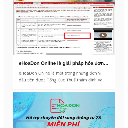
eHoaDon Online là giải pháp hóa đơn điện tử trong danh sách đầu tiên được Tổng Cục Thuế khuyến nghị sử dụng
eHoaDon Online là một trong những đơn vị
đầu tiên được Tổng Cục Thuế thẩm định và
phê duyệt là TỔ CHỨC CUNG CẤP GIẢI PHÁP
HÓA ĐƠN ĐIỆN TỬ ĐÁP ỨNG ĐẦY ĐỦ CÁC
TIÊU CHÍ QUY ĐỊNH THEO THÔNG TƯ SỐ
78/2021/TT-BTC