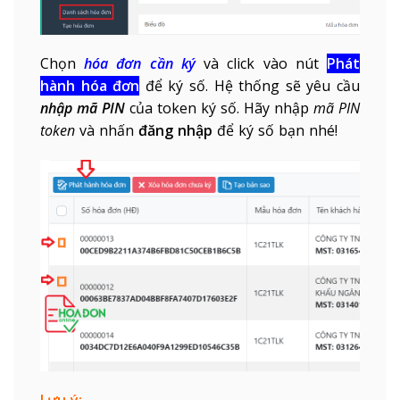
Chọn
hóa đơn cần ký
và click vào nút
Phát
hành hóa đơn
để ký số. Hệ thống sẽ yêu cầu
nhập mã PIN
của token ký số. Hãy nhập
mã PIN
token
và nhấn
đăng nhập
để ký số bạn nhé!
Lưu ý: