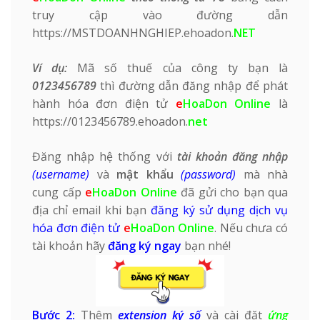
truy cập vào đường dẫn
https://
MSTDOANHNGHIEP
.ehoadon.
NET
Ví dụ:
Mã số thuế của công ty bạn là
0123456789
thì đường dẫn đăng nhập để phát
hành
hóa đơn điện tử
e
HoaDon Online
là
https://0123456789.ehoadon.
net
Đăng nhập hệ thống với
tài khoản đăng nhập
(username)
và
mật khẩu
(password)
mà nhà
cung cấp
e
HoaDon Online
đã gửi cho bạn qua
địa chỉ email khi bạn
đăng ký sử dụng dịch vụ
hóa đơn điện tử
e
HoaDon Online
. Nếu chưa có
tài khoản hãy
đăng ký ngay
bạn nhé!
Bước 2:
Thêm
extension ký số
và cài đặt
ứng