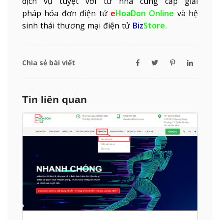
dịch vụ tuyệt vời từ nhà cung cấp giải
pháp
hóa đơn điện tử
e
HoaDon Online
và hệ
sinh thái
thương mại điện tử
Biz
Store.
Chia sẻ bài viết
Tin liên quan