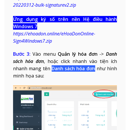
20220312-bulk-signaturev2.zip
Ứng dụng ký số trên nền Hệ điều hành
Windows 7
https://ehoadon.online/eHoaDonOnline-
Sign4Windows7.zip
Bước 3:
Vào menu
Quản lý hóa đơn
->
Danh
sách hóa đơn
, hoặc click nhanh vào tiện ích
nhanh mang tên
Danh sách hóa đơn
như hình
minh họa sau: