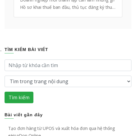
Hồ sơ khai thuế ban đầu, thủ tục đăng ký thuế
ban đầu như nào? eHoaDon Online xin hướng
dẫn thủ tục khai thuế ban đầu cho Công ty mới
thành lập
TÌM KIẾM BÀI VIẾT
Tìm kiếm
Bài viết gần đây
Tạo đơn hàng từ UPOS và xuất hóa đơn qua hệ thống
eHoaDon Online