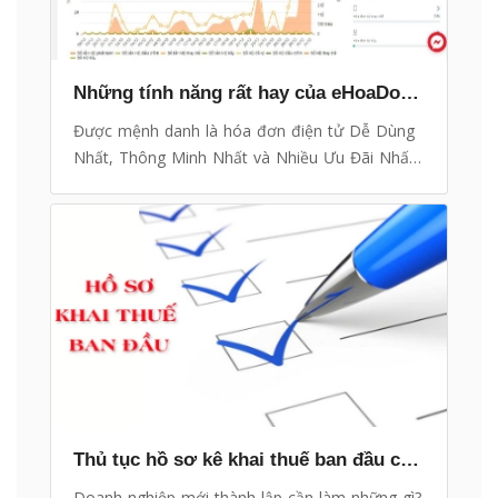
Những tính năng rất hay của eHoaDon Online mà có thể bạn chưa biết
Được mệnh danh là hóa đơn điện tử Dễ Dùng
Nhất, Thông Minh Nhất và Nhiều Ưu Đãi Nhất,
eHoaDon Online là một cái tên ngày càng trở
nên quen thuộc và được nhiều người dùng khắp
nơi tín nhiệm.
Thủ tục hồ sơ kê khai thuế ban đầu cho Công ty mới thành lập
Doanh nghiệp mới thành lập cần làm những gì?