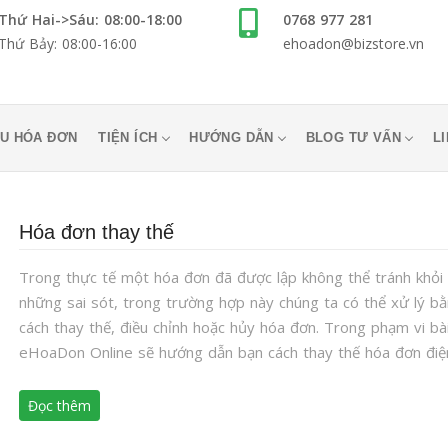
Thứ Hai->Sáu: 08:00-18:00
0768 977 281
Thứ Bảy: 08:00-16:00
ehoadon@bizstore.vn
U HÓA ĐƠN
TIỆN ÍCH
HƯỚNG DẪN
BLOG TƯ VẤN
L
Hóa đơn thay thế
Trong thực tế một hóa đơn đã được lập không thể tránh khỏi
những sai sót, trong trường hợp này chúng ta có thể xử lý b
cách thay thế, điều chỉnh hoặc hủy hóa đơn. Trong phạm vi bà
eHoaDon Online sẽ hướng dẫn bạn cách thay thế hóa đơn điệ
Đọc thêm