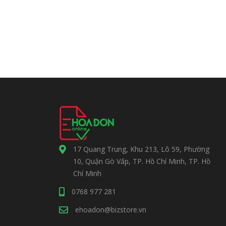
17 Quang Trung, Khu 213, Lô 59, Phường
10, Quận Gò Vấp, TP. Hồ Chí Minh, TP. Hồ
Chí Minh
0768 977 281
ehoadon@bizstore.vn