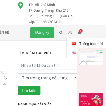
TP. Hồ Chí Minh
17 Quang Trung, Khu 213,
Lô 59, Phường 10, Quận Gò
Vấp, TP. Hồ Chí Minh
5
Đăng ký
IÊN HỆ
VN
Tiếng việt
Thông báo mới
English
TÌM KIẾM BÀI VIẾT
ằng
i này
n tử.
Tìm kiếm
Danh mục bài viết