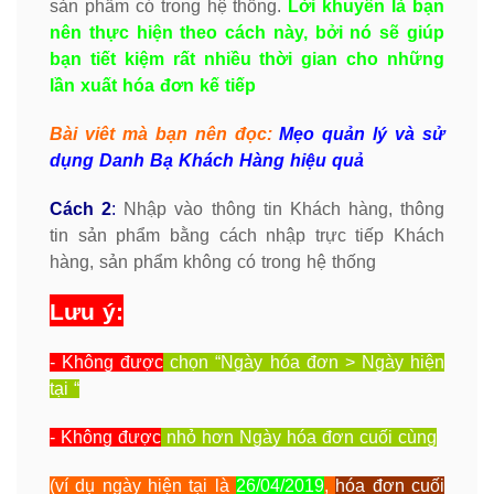
sản phẩm có trong hệ thống.
Lời khuyên là bạn
nên thực hiện theo cách này, bởi nó sẽ giúp
bạn tiết kiệm rất nhiều thời gian cho những
lần xuất hóa đơn kế tiếp
Bài viêt mà bạn nên đọc:
Mẹo quản lý và sử
dụng Danh Bạ Khách Hàng hiệu quả
Cách 2
:
Nhập vào thông tin Khách hàng, thông
tin sản phẩm bằng cách nhập trực tiếp Khách
hàng, sản phẩm không có trong hệ thống
Lưu ý:
- Không được
chọn “Ngày hóa đơn > Ngày hiện
tại “
- Không được
nhỏ hơn Ngày hóa đơn cuối cùng
(ví dụ ngày hiện tại là
26/04/2019
,
hóa đơn cuối