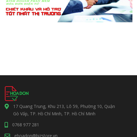
17 Quang Trung, Khu 213, Lô 59, Phường 10, Quận
Gò Vấp, TP. Hồ Chí Minh, TP. Hồ Chí Minh
0768 977 281
ehoadon@bizstore.vn