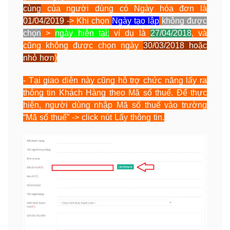
cùng
của người dùng có Ngày hóa đơn là
01/04/2019 -
> Khi chọn
Ngày tạo lập
không được
chọn
>
ngày hiện tại;
ví dụ là
27/04/2018
, và
cũng không được chọn ngày
30/03/2018 hoặc
nhỏ hơn
)
- Tại giao diên này cũng hỗ trợ chức năng lấy ra
thông tin Khách Hàng theo Mã số thuế. Để thực
hiện, người dùng nhập Mã số thuế vào trường
“Mã số thuế” -> click nút Lấy thông tin.