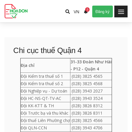
5
VN
Đăng ký
Chi cục thuế Quận 4
31-33 Đoàn Như Hài
Địa chỉ
- P12 - Quận 4
Đội Kiểm tra thuế số 1
(028) 3825 4565
Đội Kiểm tra thuế số 2
(028) 3825 4568
Đội Nghiệp vụ - Dự toán
(028) 3943 2027
Đội HC-NS-QT-TV-AC
(028) 3943 3524
Đội KK-KTT & TH
(028) 3826 8312
Đội Trước bạ và thu khác
(028) 3826 8311
Đội thuế Liên Phường chợ
(028) 3825 4566
Đội QLN-CCN
(028) 3943 4706