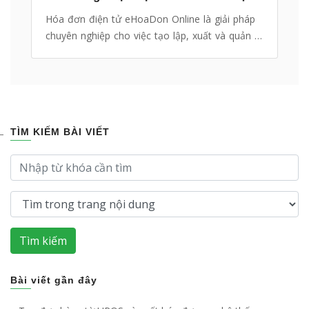
Hóa đơn điện tử eHoaDon Online là giải pháp
chuyên nghiệp cho việc tạo lập, xuất và quản lý
hóa đơn. Từ những tính năng cơ bản đến nâng
cao, hóa đơn điện tử eHoaDon Online đáp ứng
mọi tiêu chuẩn về hóa đơn điện tử, và các các
quy định thông tư về hóa đơn điện tử của nhà
nước.
TÌM KIẾM BÀI VIẾT
Tìm kiếm
Bài viết gần đây