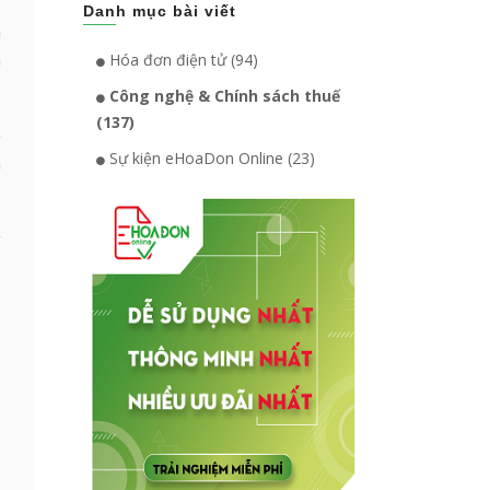
,
Danh mục bài viết
a
n
Hóa đơn điện tử (94)
Công nghệ & Chính sách thuế
(137)
ệ
Sự kiện eHoaDon Online (23)
n
g