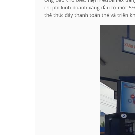
Ông Bảo cho biết, hiện Petrolimex đa
chi phí kinh doanh xăng dầu từ mức 5%
thể thúc đẩy thanh toán thẻ và triển k