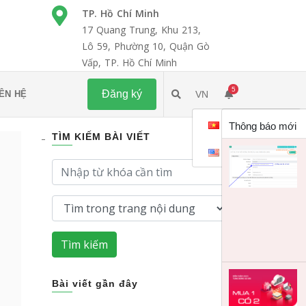
TP. Hồ Chí Minh
17 Quang Trung, Khu 213,
Lô 59, Phường 10, Quận Gò
Vấp, TP. Hồ Chí Minh
5
Đăng ký
IÊN HỆ
VN
Tiếng việt
Thông báo mới
TÌM KIẾM BÀI VIẾT
English
Tìm kiếm
Bài viết gần đây