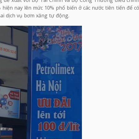
ng đề xuất với Bộ Tài Chính và Bộ Công Thương điều chỉn
 hiện nay lên mức 10% phổ biến ở các nước tiên tiến để c
hai dịch vụ bơm xăng tự động.