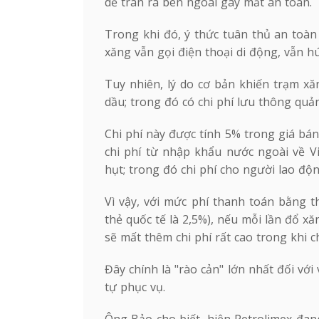
dễ tràn ra bên ngoài gây mất an toàn.
Trong khi đó, ý thức tuân thủ an toàn
xăng vẫn gọi điện thoại di động, vẫn h
Tuy nhiên, lý do cơ bản khiến trạm xăn
dầu; trong đó có chi phí lưu thông quả
Chi phí này được tính 5% trong giá bán
chi phí từ nhập khẩu nước ngoài về V
hụt; trong đó chi phí cho người lao đ
Vì vậy, với mức phí thanh toán bằng t
thẻ quốc tế là 2,5%), nếu mỗi lần đổ x
sẽ mất thêm chi phí rất cao trong khi c
Đây chính là "rào cản" lớn nhất đối với
tự phục vụ.