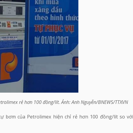
etrolimex rẻ hơn 100 đồng/lít. Ảnh: Anh Nguyễn/BNEWS/TTXVN
tự bơm của Petrolimex hiện chỉ rẻ hơn 100 đồng/lít so vớ