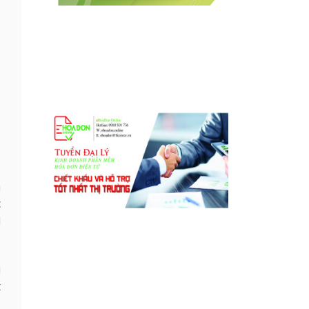
n
c
ì
i
t