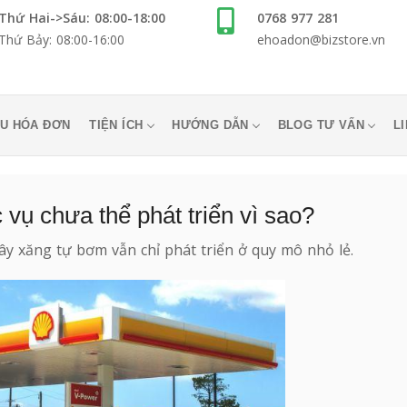
Thứ Hai->Sáu: 08:00-18:00
0768 977 281
Thứ Bảy: 08:00-16:00
ehoadon@bizstore.vn
U HÓA ĐƠN
TIỆN ÍCH
HƯỚNG DẪN
BLOG TƯ VẤN
L
 vụ chưa thể phát triển vì sao?
cây xăng tự bơm vẫn chỉ phát triển ở quy mô nhỏ lẻ.