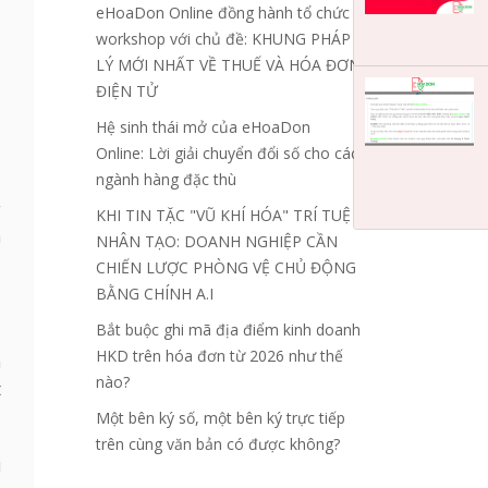
eHoaDon Online đồng hành tổ chức
workshop với chủ đề: KHUNG PHÁP
LÝ MỚI NHẤT VỀ THUẾ VÀ HÓA ĐƠN
ĐIỆN TỬ
Hệ sinh thái mở của eHoaDon
Online: Lời giải chuyển đổi số cho các
ngành hàng đặc thù
g
KHI TIN TẶC "VŨ KHÍ HÓA" TRÍ TUỆ
n
NHÂN TẠO: DOANH NGHIỆP CẦN
CHIẾN LƯỢC PHÒNG VỆ CHỦ ĐỘNG
BẰNG CHÍNH A.I
Bắt buộc ghi mã địa điểm kinh doanh
HKD trên hóa đơn từ 2026 như thế
m
nào?
t
Một bên ký số, một bên ký trực tiếp
trên cùng văn bản có được không?
i