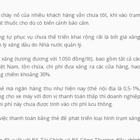
 cháy nổ của nhiều khách hàng vẫn chưa tốt, khi vào trạ
út thuốc cho dù có biển cảnh báo cấm.
g tự phục vụ chưa thể triển khai rộng rãi là bởi giá xăn
n lý xăng dầu do Nhà nước quản lý.
 xăng (tương đương với 1.050 đồng/lít), bao gồm tất cả cá
iệt Nam, tồn chứa, chi phí đưa xăng ra các cửa hàng, ha
ộng chiếm khoảng 30%.
hẻ mà ngân hàng thu như hiện nay (thẻ nội địa là 0,5-1%
ăng cho xe máy với đơn vị thanh toán thấp thì doanh nghiệ
hi phí này chưa được tính vào chi phí lưu thông.
 việc thanh toán bằng thẻ để phát triển loại hình trạm xăn