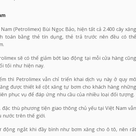
Nam
Nam (Petrolimex) Bùi Ngọc Bảo, hiện tất cả 2.400 cây xăn
h toán bằng thẻ tín dụng, thẻ trả trước nên đều có th
m.
rolimex sẽ có thể giảm bớt lao động tại mỗi cửa hàng cũn
 tối như hiện nay.
ểm thì Petrolimex vẫn chỉ triển khai dịch vụ này ở quy m
 xăng được thiết kế cột xăng tự bơm cho khách hàng nhữn
viên phục vụ để đáp ứng nhu cầu của nhiều loại đối tượng.
t, đặc thù phương tiện giao thông chủ yếu tại Việt Nam vẫ
 nước trên thế giới.
ự động ngắt khi đầy bình như bơm xăng cho ô tô, nên rấ