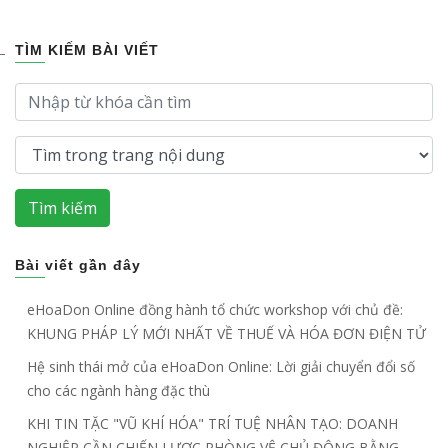
TÌM KIẾM BÀI VIẾT
Tìm kiếm
Bài viết gần đây
eHoaDon Online đồng hành tổ chức workshop với chủ đề:
KHUNG PHÁP LÝ MỚI NHẤT VỀ THUẾ VÀ HÓA ĐƠN ĐIỆN TỬ
Hệ sinh thái mở của eHoaDon Online: Lời giải chuyển đổi số
cho các ngành hàng đặc thù
KHI TIN TẶC "VŨ KHÍ HÓA" TRÍ TUỆ NHÂN TẠO: DOANH
NGHIỆP CẦN CHIẾN LƯỢC PHÒNG VỆ CHỦ ĐỘNG BẰNG