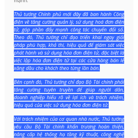
mạnh.
Thủ tướng Chính phủ mới đây đã ban hành Công
điện về tăng cường quản lý, sử dụng hoá đơn điện
tử, góp phần đẩy mạnh công tác chuyển đổi số.
Theo đó, Thủ tướng chỉ đạo triển khai ngay giải
pháp phù hợp, khả thi, hiệu quả để giám sát việc
phát hành và sử dụng hóa đơn điện tử, đặc biệt là
việc lập hóa đơn điện tử tại các cửa hàng bán lẻ
xăng dầu cho khách theo từng lần bán.
Bên cạnh đó, Thủ tướng chỉ đạo Bộ Tài chính phải
tăng cường tuyên truyền để giúp người dân,
doanh nghiệp hiểu rõ về lợi ích và trách nhiệm,
hiệu quả của việc sử dụng hóa đơn điện tử.
Với trách nhiệm của cơ quan nhà nước, Thủ tướng
yêu cầu Bộ Tài chính khẩn trương hoàn thiện,
nâng cấp hệ thống hạ tầng kỹ thuật, công nghệ