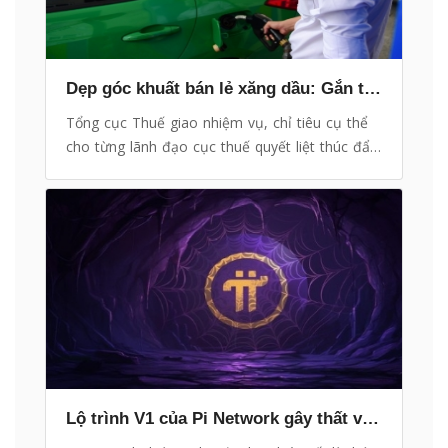
Dẹp góc khuất bán lẻ xăng dầu: Gắn trách nhiệm lãnh đạo cục thuế
Tổng cục Thuế giao nhiệm vụ, chỉ tiêu cụ thể
cho từng lãnh đạo cục thuế quyết liệt thúc đẩy
các doanh nghiệp, cửa hàng xăng dầu xuất hóa
đơn điện tử sau từng lần bán hàng. Đây là một
phần trong việc dẹp góc khuất xăng dầu.
Lộ trình V1 của Pi Network gây thất vọng, ngày Pi Mainnet vẫn còn ‘xa xăm’