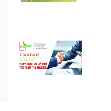
p
ụ
a
n
t