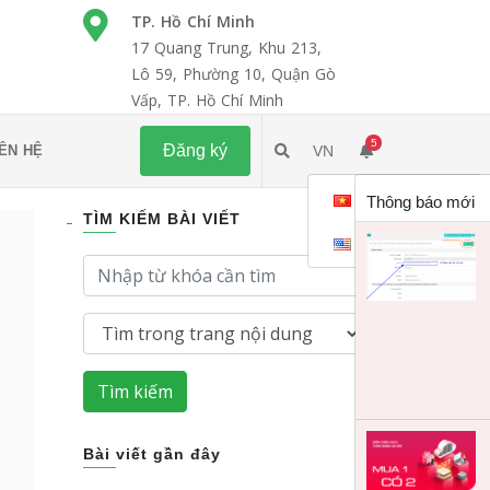
TP. Hồ Chí Minh
17 Quang Trung, Khu 213,
Lô 59, Phường 10, Quận Gò
Vấp, TP. Hồ Chí Minh
5
Đăng ký
IÊN HỆ
VN
Tiếng việt
Thông báo mới
TÌM KIẾM BÀI VIẾT
English
-
,
Tìm kiếm
Bài viết gần đây