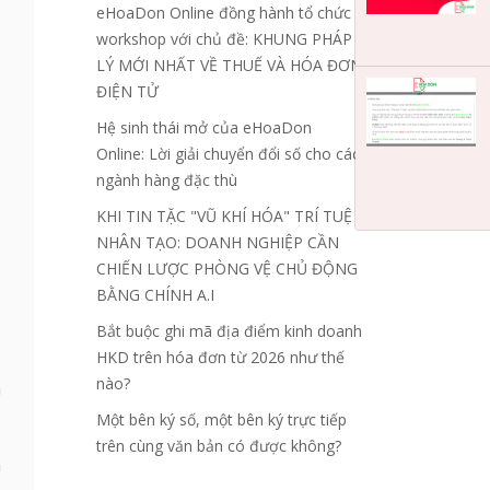
eHoaDon Online đồng hành tổ chức
workshop với chủ đề: KHUNG PHÁP
LÝ MỚI NHẤT VỀ THUẾ VÀ HÓA ĐƠN
ĐIỆN TỬ
Hệ sinh thái mở của eHoaDon
Online: Lời giải chuyển đổi số cho các
ngành hàng đặc thù
KHI TIN TẶC "VŨ KHÍ HÓA" TRÍ TUỆ
NHÂN TẠO: DOANH NGHIỆP CẦN
CHIẾN LƯỢC PHÒNG VỆ CHỦ ĐỘNG
BẰNG CHÍNH A.I
Bắt buộc ghi mã địa điểm kinh doanh
,
HKD trên hóa đơn từ 2026 như thế
ộ
nào?
h
Một bên ký số, một bên ký trực tiếp
trên cùng văn bản có được không?
a