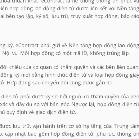
thỏa thuận khác. eContract là hệ thống thông tin phục v
 hiện hợp đồng lao động điện tử được liên kết với Nền tản
 bên tạo lập, ký số, lưu trữ, truy xuất hợp đồng, báo cá
ùng ký, eContract phải gửi về Nền tảng hợp đồng lao độn
ộ Nội vụ. Mỗi hợp đồng có một mã ID, không trùng lặp.
đối chiếu của cơ quan có thẩm quyền và các bên liên quan
đồng ký mới bằng hình thức điện tử và loại hợp đồng giấ
tử. Hợp đồng sau chuyển đổi cũng được gắn ID.
 điện tử phải được ký số bởi người có thẩm quyền của bê
xác và đầy đủ so với bản gốc. Ngược lại, hợp đồng điện t
ủ quy định về giao dịch điện tử.
ược lưu trữ, vận hành trên cơ sở hạ tầng của Trung tâ
ập, cập nhật bao gồm hợp đồng điện tử, phụ lục, thông ti