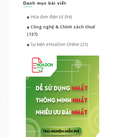
ụ
Danh mục bài viết
g
o
Hóa đơn điện tử (94)
Công nghệ & Chính sách thuế
(137)
Sự kiện eHoaDon Online (23)
g
.
y
n
ử
m
n