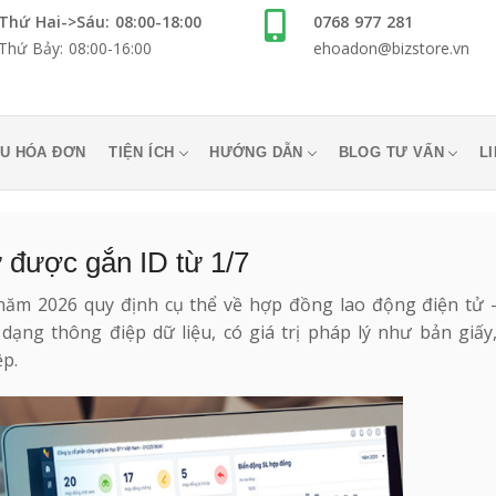
Thứ Hai->Sáu: 08:00-18:00
0768 977 281
Thứ Bảy: 08:00-16:00
ehoadon@bizstore.vn
U HÓA ĐƠN
TIỆN ÍCH
HƯỚNG DẪN
BLOG TƯ VẤN
L
 được gắn ID từ 1/7
 năm 2026 quy định cụ thể về hợp đồng lao động điện tử 
i dạng thông điệp dữ liệu, có giá trị pháp lý như bản giấy
p.