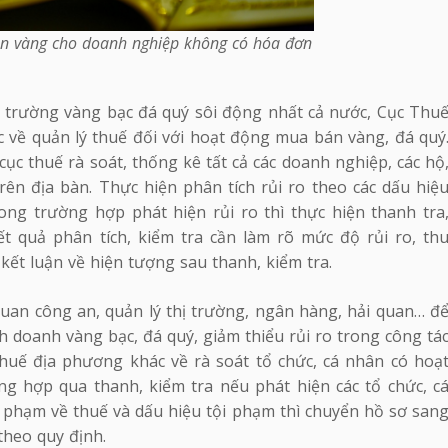
án vàng cho doanh nghiệp không có hóa đơn
 trường vàng bạc đá quý sôi động nhất cả nước, Cục Thu
c về quản lý thuế đối với hoạt động mua bán vàng, đá quý
cục thuế rà soát, thống kê tất cả các doanh nghiệp, các hộ
ên địa bàn. Thực hiện phân tích rủi ro theo các dấu hiệ
rong trường hợp phát hiện rủi ro thì thực hiện thanh tra
ết quả phân tích, kiểm tra cần làm rõ mức độ rủi ro, th
ết luận về hiện tượng sau thanh, kiểm tra.
quan công an, quản lý thị trường, ngân hàng, hải quan… đ
nh doanh vàng bạc, đá quý, giảm thiểu rủi ro trong công tá
huế địa phương khác về rà soát tổ chức, cá nhân có hoạ
 hợp qua thanh, kiểm tra nếu phát hiện các tổ chức, c
 phạm về thuế và dấu hiệu tội phạm thì chuyển hồ sơ san
theo quy định.