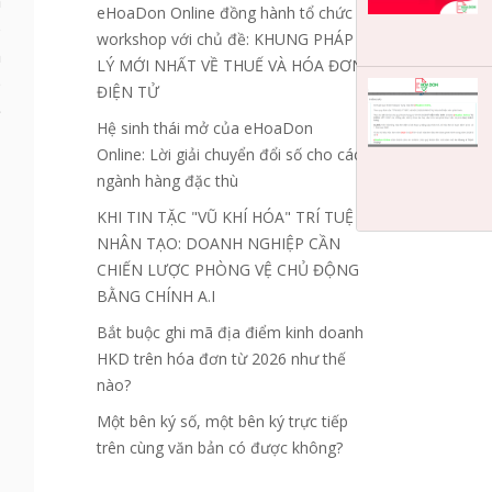
n
eHoaDon Online đồng hành tổ chức
o
workshop với chủ đề: KHUNG PHÁP
m
LÝ MỚI NHẤT VỀ THUẾ VÀ HÓA ĐƠN
p
ĐIỆN TỬ
ề
Hệ sinh thái mở của eHoaDon
Online: Lời giải chuyển đổi số cho các
ngành hàng đặc thù
KHI TIN TẶC "VŨ KHÍ HÓA" TRÍ TUỆ
NHÂN TẠO: DOANH NGHIỆP CẦN
CHIẾN LƯỢC PHÒNG VỆ CHỦ ĐỘNG
BẰNG CHÍNH A.I
Bắt buộc ghi mã địa điểm kinh doanh
HKD trên hóa đơn từ 2026 như thế
nào?
Một bên ký số, một bên ký trực tiếp
trên cùng văn bản có được không?