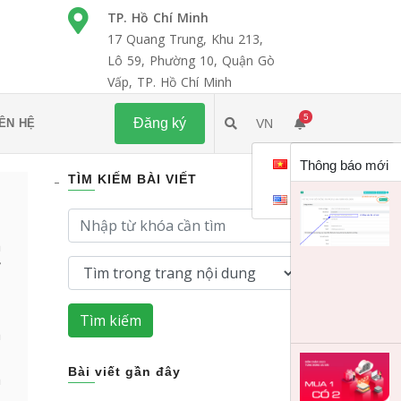
TP. Hồ Chí Minh
17 Quang Trung, Khu 213,
Lô 59, Phường 10, Quận Gò
Vấp, TP. Hồ Chí Minh
5
Đăng ký
IÊN HỆ
VN
Tiếng việt
Thông báo mới
TÌM KIẾM BÀI VIẾT
English
a
ỉ
Tìm kiếm
a
,
Bài viết gần đây
a