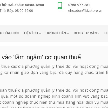
Thứ Hai->Sáu: 08:00-18:00
0768 977 281
Thứ Bảy: 08:00-16:00
ehoadon@bizstore.vn
U HÓA ĐƠN
TIỆN ÍCH
HƯỚNG DẪN
BLOG TƯ VẤN
L
 vào 'tầm ngắm' cơ quan thuế
 thuế các địa phương quản lý thuế đối với hoạt động mu
g cá nhân giao dịch vàng bạc, đá quý hàng chục, trăm t
quan thuế địa phương quản lý thuế đối với hoạt động mu
n qua, một số doanh nghiệp kinh doanh lĩnh vực vàng bạc
các doanh nghiệp thực hiện thu mua hàng hóa, dịch vụ mu