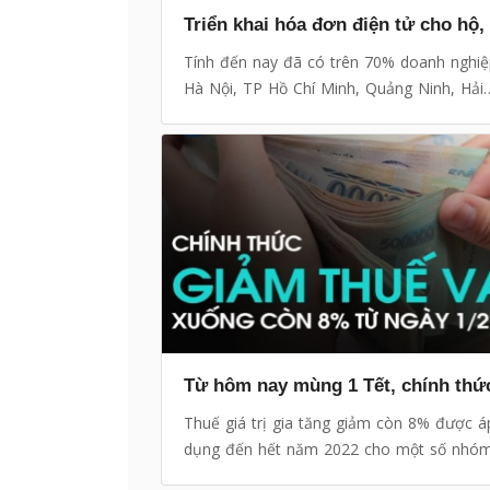
Tính đến nay đã có trên 70% doanh nghiệp
Hà Nội, TP Hồ Chí Minh, Quảng Ninh, Hải
Phòng, Phú Thọ và Bình Định áp dụng hó
điện tử. Đây là tiền đề để triển khai hóa 
điện tử đối với hộ, cá nhân kinh doanh.
Thuế giá trị gia tăng giảm còn 8% được á
dụng đến hết năm 2022 cho một số nhó
hàng hóa, dịch vụ.