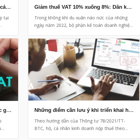
Triển khai hóa đơn điện tử cho hộ, cá nhân kinh doanh đến ngày 31/3
Giảm thuế VAT 10% xuống 8%: Dân kế toán loay hoay ngày đầu thực hiện, không phải mặt hàng nào cũng được áp dụng
 tại
Trong không khí du xuân náo nức của những
ngày năm 2022, bộ phận kế toán doanh nghiệp
a đơn
đang loay hoay với câu hỏi “ 8% hay 10%?”.
đơn
Mức giảm thuế suất GTGT từ 10% xuống còn
8% nhưng không áp dụng cho tất cả các mặt
hàng khiến doanh nghiệp gặp không ít lúng túng
trong những ngày đầu áp dụng.
Từ hôm nay mùng 1 Tết, chính thức giảm thuế VAT còn 8%
Những điểm cần lưu ý khi triển khai hóa đơn điện tử đối với hộ, cá nhân kinh doanh
p
Theo hướng dẫn của Thông tư 78/2021/TT-
m
BTC, hộ, cá nhân kinh doanh nộp thuế theo
phương pháp kê khai phải áp dụng hóa đơn