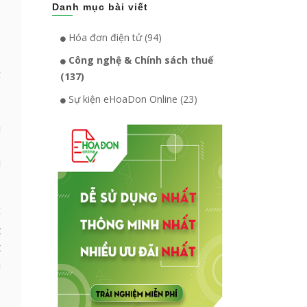
Danh mục bài viết
Hóa đơn điện tử (94)
Công nghệ & Chính sách thuế
ế
(137)
.
Sự kiện eHoaDon Online (23)
,
u
,
u
ể
c
t
á
g